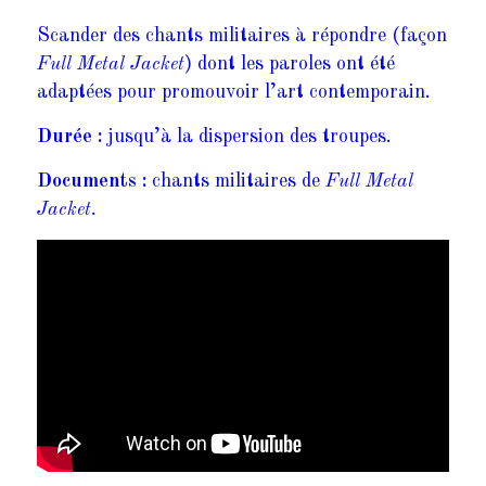
Scander des chants militaires à répondre (façon
Full Metal Jacket
) dont les paroles ont été
adaptées pour promouvoir l’art contemporain.
Durée :
jusqu’à la dispersion des troupes.
Documents :
chants militaires de
Full Metal
Jacket.