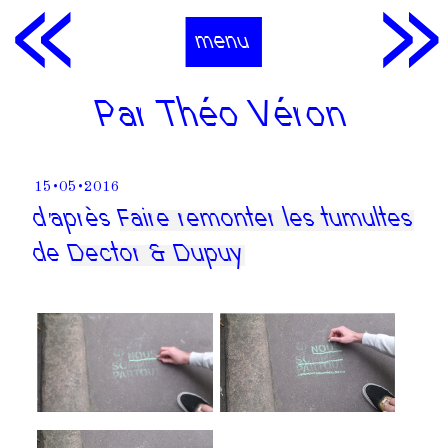
menu
Par Théo Véron
15•05•2016
d'après
Faire remonter les tumultes
de
Dector & Dupuy